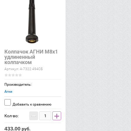
Колпачок АГНИ М8х1
удлиненный
колпачком
Артикул:
А-7322.494СБ
Производитель:
Агни
Добавить к сравнению
−
+
Кол-во:
433.00
руб.