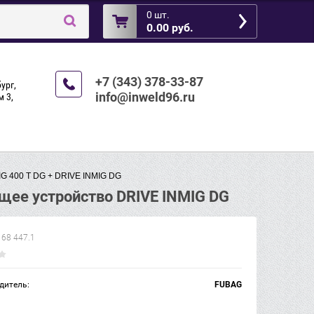
ы
0 шт.
0.00 руб.
+7 (343) 378-33-87
ург,
info@inweld96.ru
 3,
MIG 400 T DG + DRIVE INMIG DG
щее устройство DRIVE INMIG DG
68 447.1
дитель:
FUBAG