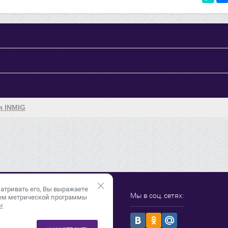
я INMIG
атривать его, Вы выражаете
-33-87
info@inweld96.ru
Мы в соц. сетях:
ием метрической программы
и
ринбург, пер.Автоматики, дом 3,
4