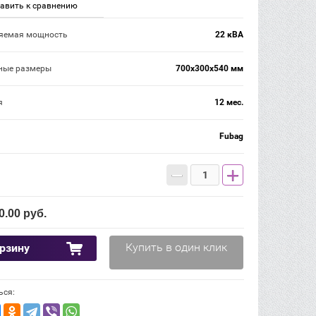
авить к сравнению
яемая мощность
22 кВА
ные размеры
700х300х540 мм
я
12 мес.
Fubag
−
+
0.00
руб.
Купить в один клик
орзину
ься: