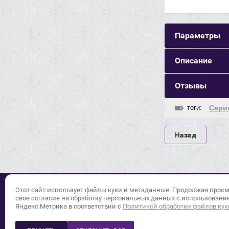
Параметры
Описание
Отзывы
теги:
Сери
Назад
Этот сайт использует файлы куки и метаданные. Продолжая просм
+7 (343) 378
© 2015 - 2026
свое согласие на обработку персональных данных с использован
Политика конфиденциальности
Яндекс.Метрика в соответствии с
Политикой обработки файлов кук
620049, г. Екате
корпус 3, офис 1